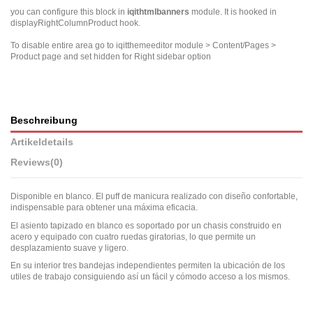
you can configure this block in
iqithtmlbanners
module. It is hooked in
displayRightColumnProduct hook.
To disable entire area go to iqitthemeeditor module > Content/Pages >
Product page and set hidden for Right sidebar option
Beschreibung
Artikeldetails
Reviews
(0)
Disponible en blanco. El puff de manicura realizado con diseño confortable,
indispensable para obtener una máxima eficacia.
El asiento tapizado en blanco es soportado por un chasis construido en
acero y equipado con cuatro ruedas giratorias, lo que permite un
desplazamiento suave y ligero.
En su interior tres bandejas independientes permiten la ubicación de los
utiles de trabajo consiguiendo así un fácil y cómodo acceso a los mismos.