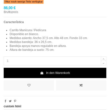
Nur noch wenige Teile verfügbar
86,00 €
Bruttopreis
Característica
Carrito Manicura / Pedicura
Disponible en blanco.
Medidas asiento: Ancho 37,5 cm. Alto 48 cm.
Fondo 33 cm.
Medidas bandeja: 36 x 26,5 cm.
Bandeja apoya manos regulable en altura.
Altura de bandeja a suelo: 75 cm.
In den Warenkorb
custom html