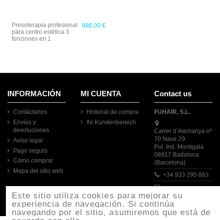
Presoterapia profesional
986,00 €
para centro estética 3
funciones en 1
INFORMACIÓN
MI CUENTA
Contact us
Contáctanos
Historial de compra
FUHAIR, S.L.
Envíos y
Ihr Kundenbereich
devoluciones
Carrer d’Alemanya nº
70 Nave 29
Aviso legal
Pol. Ind. Montigalá
Pago seguro
08917 Badalona
Cómo comprar
(Barcelona)
Mapa del sitio web
+34 933 295 663
Este sitio utiliza cookies para mejorar su
fuhair.es@gmail.com
experiencia de navegación. Si continúa
navegando por el sitio, asumiremos que está de