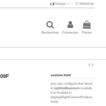
Français
Wishlist (
0
)
Rechercher
Connexion
Panier
108F
custom html
you can configure this block
in
iqithtmlbanners
module.
It is hooked in
displayRightColumnProduct
hook.