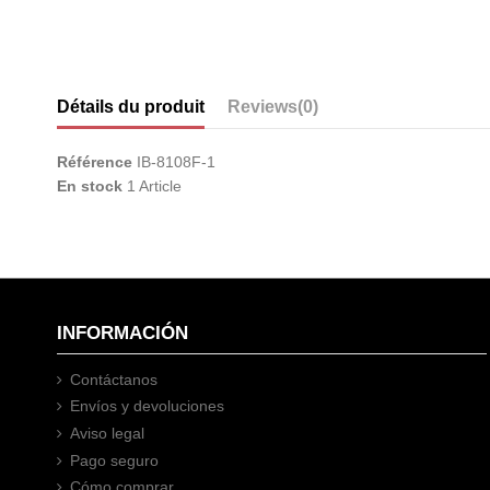
Détails du produit
Reviews
(0)
Référence
IB-8108F-1
En stock
1 Article
INFORMACIÓN
Contáctanos
Envíos y devoluciones
Aviso legal
Pago seguro
Cómo comprar