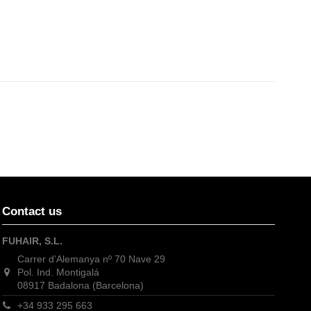
Contact us
FUHAIR, S.L.
Carrer d’Alemanya nº 70 Nave 29
Pol. Ind. Montigalá
08917 Badalona (Barcelona)
+34 933 295 663