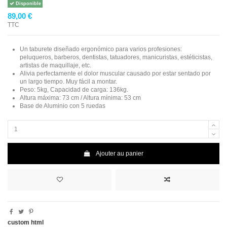
Disponible
89,00 €
TTC
Un taburete diseñado ergonómico para varios profesiones:
peluqueros, barberos, dentistas, tatuadores, manicuristas, estéticistas,
artistas de maquillaje, etc.
Alivia perfectamente el dolor muscular causado por estar sentado por
un largo tiempo. Muy fácil a montar.
Peso: 5kg, Capacidad de carga: 136kg.
Altura máxima: 73 cm / Altura mínima: 53 cm
Base de Aluminio con 5 ruedas
Ajouter au panier
custom html