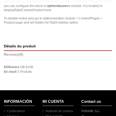
you can configure this block in
iqithtmlbanners
module. It is hooked in
displayRightColumnProduct hook.
To disable entire area go to iqitthemeeditor module > Content/Pages >
Product page and set hidden for Right sidebar option
Détails du produit
Reviews
(0)
Référence
GB-610B
En stock
5 Produits
INFORMACIÓN
MI CUENTA
Contact us
Contáctanos
Historial de compra
FUHAIR, S.L.