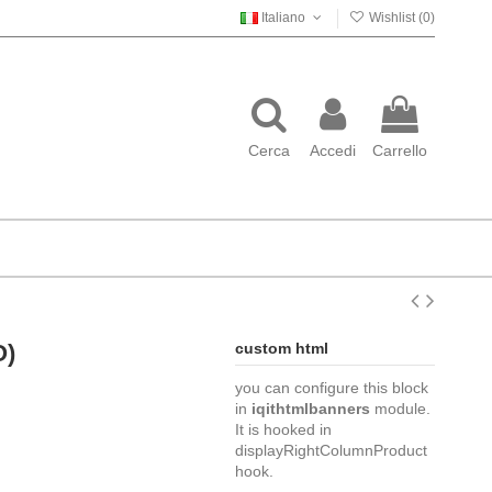
Italiano
Wishlist (
0
)
Cerca
Accedi
Carrello
O)
custom html
you can configure this block
in
iqithtmlbanners
module.
It is hooked in
displayRightColumnProduct
hook.