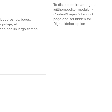
To disable entire area go to
iqitthemeeditor module >
Content/Pages > Product
page and set hidden for
luqueros, barberos,
Right sidebar option
quillaje, etc.
tado por un largo tiempo.