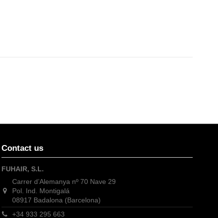
Contact us
FUHAIR, S.L.
Carrer d’Alemanya nº 70 Nave 29
Pol. Ind. Montigalá
08917 Badalona (Barcelona)
+34 933 295 663