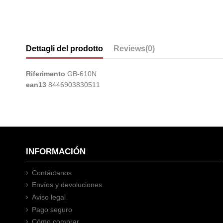
Dettagli del prodotto
Reviews
(0)
Riferimento
GB-610N
ean13
8446903830511
INFORMACIÓN
Contáctanos
Envíos y devoluciones
Aviso legal
Pago seguro
Cómo comprar